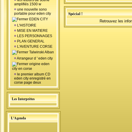
¤
les retours de scéne
amplifiés 1500 w
¤
une nouvelle sono
Spécial !
portable pour eden city
EDEN CITY
Retrouvez les info
¤
L'HISTOIRE
¤
MISE EN MATIERE
¤
LES PERSONNAGES
¤
PLAN GENERAL
¤
L'AVENTURE CORSE
Talwinski Alban
¤
Arrangeur d ' eden city
origine eden
city en corse
¤
le premier album CD
eden city enregistré en
corse page deux
Les Interprètes
L'Agenda