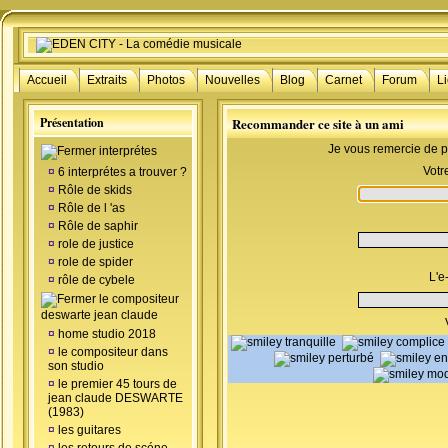
Accueil
Extraits
Photos
Nouvelles
Blog
Carnet
Forum
L
Présentation
Recommander ce site à un ami
Je vous remercie de p
interprétes
Votr
¤
6 interprétes a trouver ?
¤
Rôle de skids
¤
Rôle de l 'as
¤
Rôle de saphir
¤
role de justice
¤
role de spider
L'e
¤
rôle de cybele
le compositeur
deswarte jean claude
¤
home studio 2018
¤
le compositeur dans
son studio
¤
le premier 45 tours de
jean claude DESWARTE
(1983)
¤
les guitares