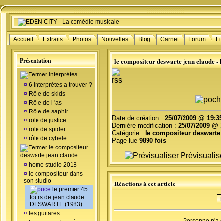
Accueil
Extraits
Photos
Nouvelles
Blog
Carnet
Forum
L
Présentation
le compositeur deswarte jean claude 
interprétes
¤
6 interprétes a trouver ?
¤
Rôle de skids
¤
Rôle de l 'as
¤
Rôle de saphir
Date de création :
25/07/2009 @ 19:3
¤
role de justice
Dernière modification :
25/07/2009 @ 
¤
role de spider
Catégorie :
le compositeur deswarte
¤
rôle de cybele
Page lue
9890 fois
le compositeur
Prévisualis
deswarte jean claude
¤
home studio 2018
¤
le compositeur dans
son studio
Réactions à cet article
le premier 45
tours de jean claude
DESWARTE (1983)
¤
les guitares
Personne n'a 