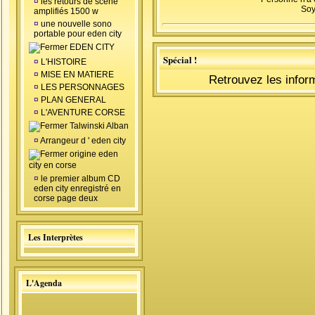
¤
les retours de scéne
Soy
amplifiés 1500 w
¤
une nouvelle sono
portable pour eden city
EDEN CITY
Spécial !
¤
L'HISTOIRE
¤
MISE EN MATIERE
Retrouvez les infor
¤
LES PERSONNAGES
¤
PLAN GENERAL
¤
L'AVENTURE CORSE
Talwinski Alban
¤
Arrangeur d ' eden city
origine eden
city en corse
¤
le premier album CD
eden city enregistré en
corse page deux
Les Interprètes
L'Agenda